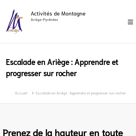
A
l
Activités de Montagne
l
Ariège-Pyrénées
e
r
a
u
c
Escalade en Ariège : Apprendre et
o
progresser sur rocher
n
t
e
Accueil
Escalade en Ariège : Apprendre et progresser sur rocher
n
u
Prenez de la hauteur en toute