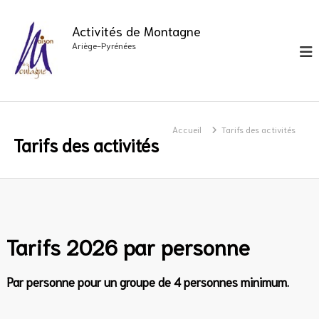
A
l
Activités de Montagne
l
Ariège-Pyrénées
e
r
a
u
Accueil
Tarifs des activités
c
Tarifs des activités
o
n
t
e
n
u
Tarifs 2026 par personne
Par personne pour un groupe de 4 personnes minimum.